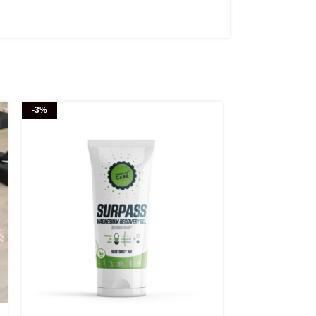
-3%
-10%