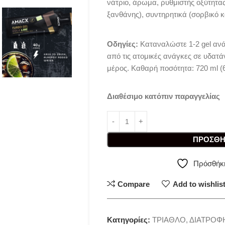
νάτριο, άρωμα, ρυθμιστής οξύτητας
ξανθάνης), συντηρητικά (σορβικό κά
Οδηγίες:
Καταναλώστε 1-2 gel αν
από τις ατομικές ανάγκες σε υδατ
μέρος. Καθαρή ποσότητα: 720 ml (6
Διαθέσιμο κατόπιν παραγγελίας
ΠΡΟΣΘΉ
Πρόσθήκη
Compare
Add to wishlis
Κατηγορίες:
ΤΡΙΑΘΛΟ
,
ΔΙΑΤΡΟΦ