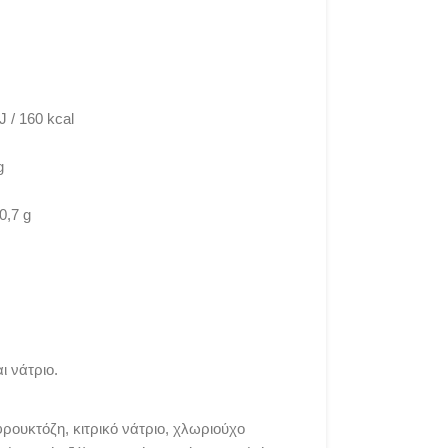
J / 160 kcal
g
0,7 g
ι νάτριο.
ρουκτόζη, κιτρικό νάτριο, χλωριούχο