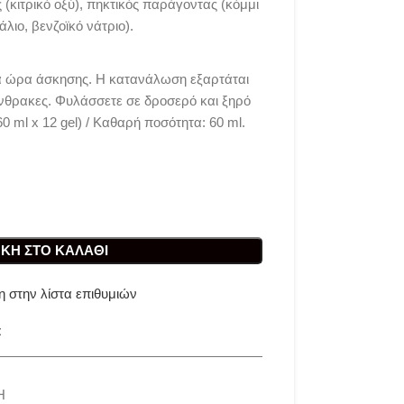
 (κιτρικό οξύ), πηκτικός παράγοντας (κόμμι
λιο, βενζοϊκό νάτριο).
ά ώρα άσκησης. Η κατανάλωση εξαρτάται
άνθρακες. Φυλάσσετε σε δροσερό και ξηρό
0 ml x 12 gel) / Καθαρή ποσότητα: 60 ml.
ΚΗ ΣΤΟ ΚΑΛΆΘΙ
 στην λίστα επιθυμιών
t
Η