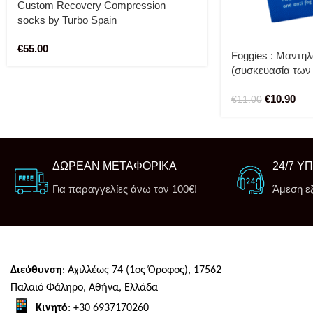
Custom Recovery Compression
socks by Turbo Spain
€
55.00
Foggies : Μαντηλά
(συσκευασία των 
€
10.90
€
11.00
ΔΩΡΕΑΝ ΜΕΤΑΦΟΡΙΚΑ
24/7 Υ
Για παραγγελίες άνω τον 100€!
Άμεση ε
Διεύθυνση
: Αχιλλέως 74 (1ος Όροφος), 17562
Παλαιό Φάληρο, Αθήνα, Ελλάδα
Κινητό
: +30 6937170260