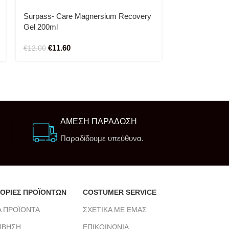
Surpass- Care Magnersium Recovery
T-shirt Buddy
Gel 200ml
Black/ Αθλητι
βαμβακερό με 
€
11.60
€
25.00
Swim” (
€
12.00
€
27.90
ΑΜΕΣΗ ΠΑΡΑΔΟΣΗ
Παραδίδουμε υπεύθυνα.
ΟΡΙΕΣ ΠΡΟΪΟΝΤΩΝ
COSTUMER SERVICE
Α ΠΡΟΪΟΝΤΑ
ΣΧΕΤΙΚΑ ΜΕ ΕΜΑΣ
ΜΒΗΣΗ
ΕΠΙΚΟΙΝΩΝΙΑ