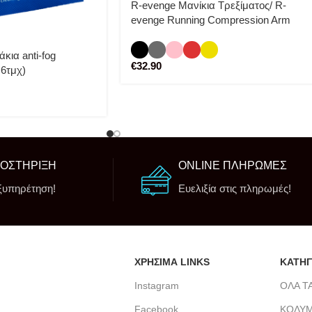
R-evenge Μανίκια Τρεξίματος/ R-
evenge Running Compression Arm
Sleeves
κια anti-fog
€
32.90
6τμχ)
ΠΟΣΤΗΡΙΞΗ
ONLINE ΠΛΗΡΩΜΕΣ
ξυπηρέτηση!
Ευελιξία στις πληρωμές!
ΧΡΗΣΙΜΑ LINKS
ΚΑΤΗΓ
Instagram
ΟΛΑ Τ
Facebook
ΚΟΛΥ