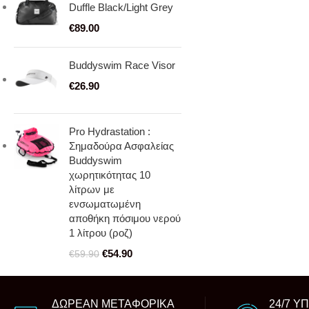
Duffle Black/Light Grey
€
89.00
Buddyswim Race Visor
€
26.90
Pro Hydrastation :
Σημαδούρα Ασφαλείας
Buddyswim
χωρητικότητας 10
λίτρων με
ενσωματωμένη
αποθήκη πόσιμου νερού
1 λίτρου (ροζ)
€
54.90
€
59.90
ΔΩΡΕΑΝ ΜΕΤΑΦΟΡΙΚΑ
24/7 Υ