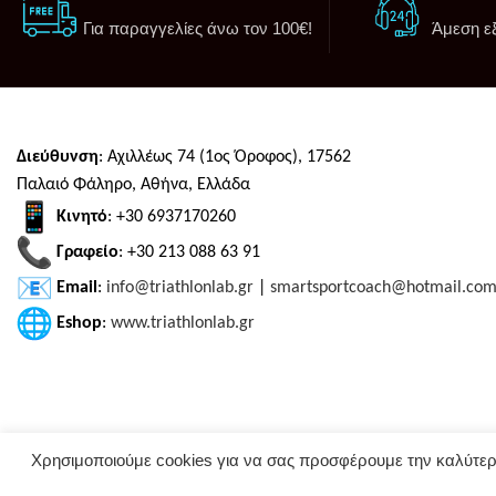
Για παραγγελίες άνω τον 100€!
Άμεση ε
Διεύθυνση
: Αχιλλέως 74 (1ος Όροφος), 17562
Παλαιό Φάληρο, Αθήνα, Ελλάδα
Κινητό
: +30 6937170260
Γραφείο
: +30 213 088 63 91
Email
:
info@triathlonlab.gr
|
smartsportcoach@hotmail.co
Eshop
:
www.triathlonlab.gr
Χρησιμοποιούμε cookies για να σας προσφέρουμε την καλύτερη 
CLICKMYWAY
2021 - PREMIUM E-COMMERCE SOLUTIONS.
Αρ. Γ.Ε.ΜΗ : 151953803000