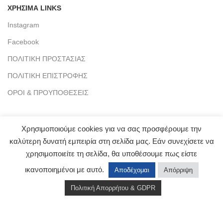
ΧΡΗΣΙΜΑ LINKS
Instagram
Facebook
ΠΟΛΙΤΙΚΗ ΠΡΟΣΤΑΣΙΑΣ
ΠΟΛΙΤΙΚΗ ΕΠΙΣΤΡΟΦΗΣ
ΟΡΟΙ & ΠΡΟΥΠΟΘΕΣΕΙΣ
Χρησιμοποιούμε cookies για να σας προσφέρουμε την
καλύτερη δυνατή εμπειρία στη σελίδα μας. Εάν συνεχίσετε να
ΚΑΤΗΓΟΡΙΕΣ ΠΡΟΪΟΝΤΩΝ
χρησιμοποιείτε τη σελίδα, θα υποθέσουμε πως είστε
ΟΛΑ ΤΑ ΠΡΟΪΟΝΤΑ
ικανοποιημένοι με αυτό.
Αποδέχομαι
Απόρριψη
ΚΟΛΥΜΒΗΣΗ
Πολιτική Απορρήτου & GDPR
ΠΟΔΗΛΑΣΙΑ
Shop
Wishlist
Cart
My account
ΤΡΙΑΘΛΟ