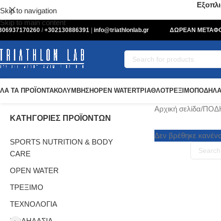
Εξοπλι
Skip to navigation
Skip to main content
306937170260
/
+302130886391
|
info@triathlonlab.gr
ΔΩΡΕΑΝ ΜΕΤΑΦΟΡ
ΛΑ ΤΑ ΠΡΟΪΟΝΤΑ
ΚΟΛΥΜΒΗΣΗ
OPEN WATER
ΤΡΙΑΘΛΟ
ΤΡΕΞΙΜΟ
ΠΟΔΗΛΑ
Αρχική σελίδα
ΠΟΔ
ΚΑΤΗΓΟΡΙΕΣ ΠΡΟΪΟΝΤΩΝ
Δεν βρέθηκε κανένα 
SPORTS NUTRITION & BODY
CARE
OPEN WATER
ΤΡΕΞΙΜΟ
ΤΕΧΝΟΛΟΓΙΑ
ΠΟΔΗΛΑΣΙΑ