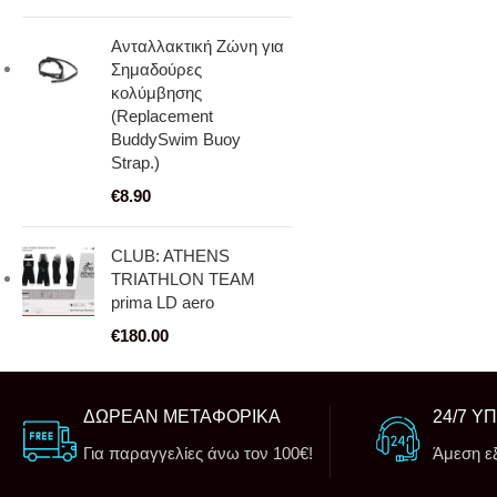
Ανταλλακτική Ζώνη για
Σημαδούρες
κολύμβησης
(Replacement
BuddySwim Buoy
Strap.)
€
8.90
CLUB: ATHENS
TRIATHLON TEAM
prima LD aero
€
180.00
ΔΩΡΕΑΝ ΜΕΤΑΦΟΡΙΚΑ
24/7 Υ
Για παραγγελίες άνω τον 100€!
Άμεση ε