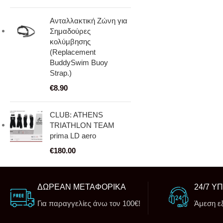
Ανταλλακτική Ζώνη για
Σημαδούρες
κολύμβησης
(Replacement
BuddySwim Buoy
Strap.)
€
8.90
CLUB: ATHENS
TRIATHLON TEAM
prima LD aero
€
180.00
ΔΩΡΕΑΝ ΜΕΤΑΦΟΡΙΚΑ
24/7 Υ
Για παραγγελίες άνω τον 100€!
Άμεση ε