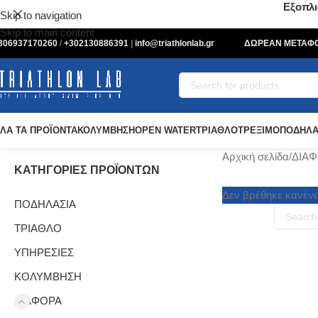
Εξοπλι
Skip to navigation
Skip to main content
306937170260
/
+302130886391
|
info@triathlonlab.gr
ΔΩΡΕΑΝ ΜΕΤΑΦΟΡ
ΛΑ ΤΑ ΠΡΟΪΟΝΤΑ
ΚΟΛΥΜΒΗΣΗ
OPEN WATER
ΤΡΙΑΘΛΟ
ΤΡΕΞΙΜΟ
ΠΟΔΗΛΑ
Αρχική σελίδα
ΔΙΑ
ΚΑΤΗΓΟΡΙΕΣ ΠΡΟΪΟΝΤΩΝ
Δεν βρέθηκε κανένα 
ΠΟΔΗΛΑΣΙΑ
ΤΡΙΑΘΛΟ
ΥΠΗΡΕΣΙΕΣ
ΚΟΛΥΜΒΗΣΗ
ΔΙΑΦΟΡΑ