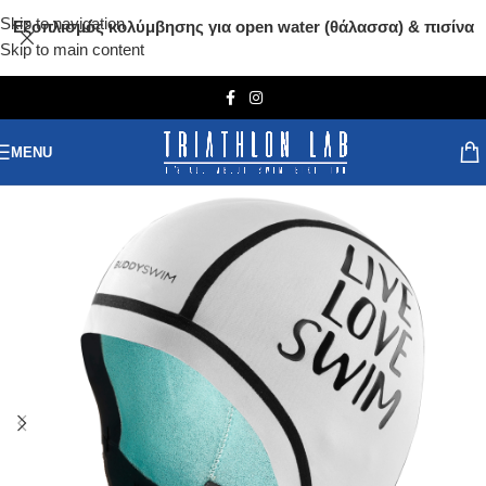
Skip to navigation
Εξοπλισμός κολύμβησης για open water (θάλασσα) & πισίνα
Skip to main content
MENU