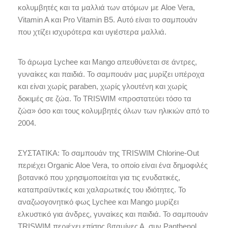
κολυμβητές και τα μαλλιά των ατόμων με Aloe Vera,
Vitamin A και Pro Vitamin B5. Αυτό είναι το σαμπουάν
που χτίζει ισχυρότερα και υγιέστερα μαλλιά.
Το άρωμα Lychee και Mango απευθύνεται σε άντρες,
γυναίκες και παιδιά. Το σαμπουάν μας μυρίζει υπέροχα
και είναι χωρίς paraben, χωρίς γλουτένη και χωρίς
δοκιμές σε ζώα. Το TRISWIM «προστατεύει τόσο τα
ζώα» όσο και τους κολυμβητές όλων των ηλικιών από το
2004.
ΣΥΣΤΑΤΙΚΑ: Το σαμπουάν της TRISWIM Chlorine-Out
περιέχει Organic Aloe Vera, το οποίο είναι ένα δημοφιλές
βοτανικό που χρησιμοποιείται για τις ενυδατικές,
καταπραϋντικές και χαλαρωτικές του ιδιότητες. Το
αναζωογονητικό φως Lychee και Mango μυρίζει
ελκυστικό για άνδρες, γυναίκες και παιδιά. Το σαμπουάν
TRISWIM περιέχει επίσης βιταμίνες Α, συν Panthenol