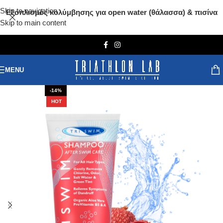
Skip to navigation
Εξοπλισμός κολύμβησης για open water (θάλασσα) & πισίνα
Skip to main content
MENU
-14%
HOT