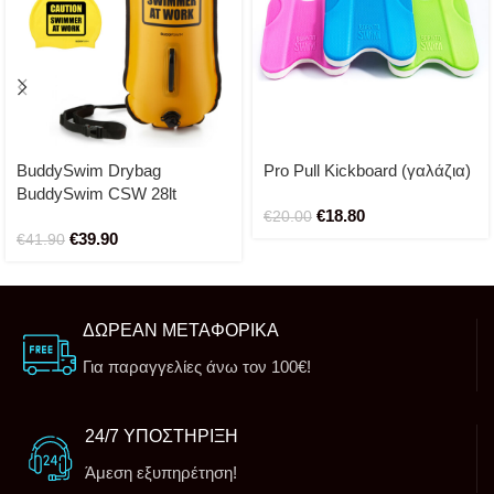
BuddySwim Drybag
Pro Pull Kickboard (γαλάζια)
BuddySwim CSW 28lt
€
18.80
(yellow)
€
20.00
€
39.90
€
41.90
ΔΩΡΕΑΝ ΜΕΤΑΦΟΡΙΚΑ
Για παραγγελίες άνω τον 100€!
24/7 ΥΠΟΣΤΗΡΙΞΗ
Άμεση εξυπηρέτηση!