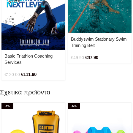
Buddyswim Stationary Swim
Training Belt
Basic Triathlon Coaching
€
47.90
€
49.90
Services
€
111.60
€
120.00
Σχετικά προϊόντα
-5%
-6%