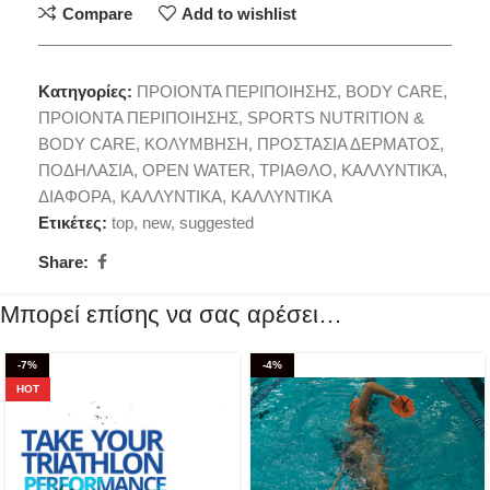
Compare
Add to wishlist
Κατηγορίες:
ΠΡΟΙΟΝΤΑ ΠΕΡΙΠΟΙΗΣΗΣ
,
BODY CARE
,
ΠΡΟΙΟΝΤΑ ΠΕΡΙΠΟΙΗΣΗΣ
,
SPORTS NUTRITION &
BODY CARE
,
ΚΟΛΥΜΒΗΣΗ
,
ΠΡΟΣΤΑΣΙΑ ΔΕΡΜΑΤΟΣ
,
ΠΟΔΗΛΑΣΙΑ
,
OPEN WATER
,
ΤΡΙΑΘΛΟ
,
ΚΑΛΛΥΝΤΙΚΆ
,
ΔΙΑΦΟΡΑ
,
ΚΑΛΛΥΝΤΙΚΑ
,
ΚΑΛΛΥΝΤΙΚΑ
Ετικέτες:
top
,
new
,
suggested
Share:
Μπορεί επίσης να σας αρέσει…
-7%
-4%
HOT