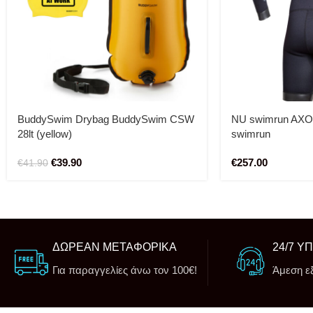
BuddySwim Drybag BuddySwim CSW
NU swimrun AXOL
28lt (yellow)
swimrun
€
39.90
€
257.00
€
41.90
ΔΩΡΕΑΝ ΜΕΤΑΦΟΡΙΚΑ
24/7 Υ
Για παραγγελίες άνω τον 100€!
Άμεση ε