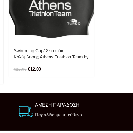
Swimming Cap/ Σκουφάκι
Swimming Cap
Κολύμβησης Athens Triathlon Team by
Κολύμβησης C
Turbo
Work
€
12.00
€
12.90
€
12.90
ΑΜΕΣΗ ΠΑΡΑΔΟΣΗ
Παραδίδουμε υπεύθυνα.