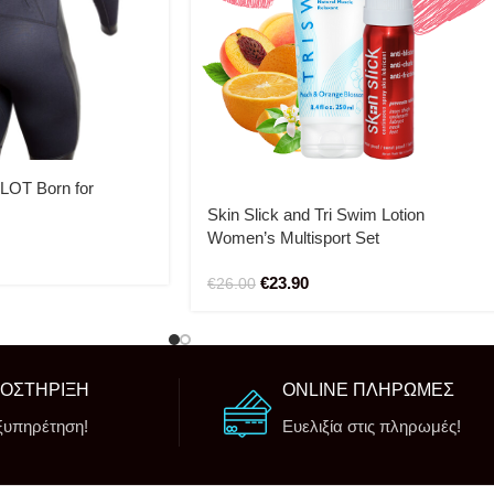
OT Born for
Skin Slick and Tri Swim Lotion
Women’s Multisport Set
€
23.90
€
26.00
ΠΟΣΤΗΡΙΞΗ
ONLINE ΠΛΗΡΩΜΕΣ
ξυπηρέτηση!
Ευελιξία στις πληρωμές!