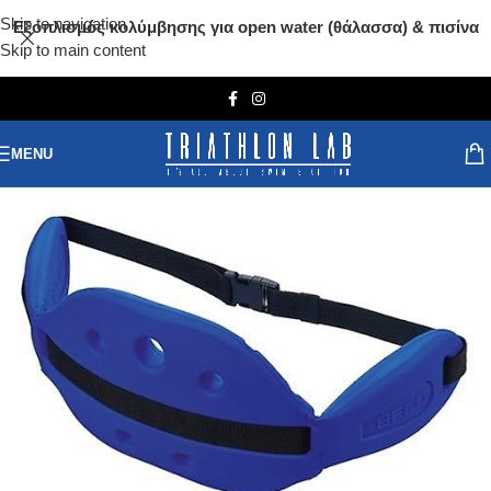
Skip to navigation
Εξοπλισμός κολύμβησης για open water (θάλασσα) & πισίνα
Skip to main content
MENU