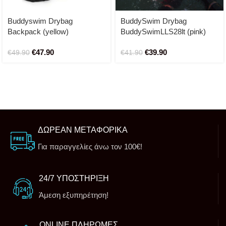
Buddyswim Drybag
BuddySwim Drybag
Backpack (yellow)
BuddySwimLLS28lt (pink)
€
47.90
€
39.90
€
49.90
€
41.90
ΔΩΡΕΑΝ ΜΕΤΑΦΟΡΙΚΑ
Για παραγγελίες άνω τον 100€!
24/7 ΥΠΟΣΤΗΡΙΞΗ
Άμεση εξυπηρέτηση!
ONLINE ΠΛΗΡΩΜΕΣ