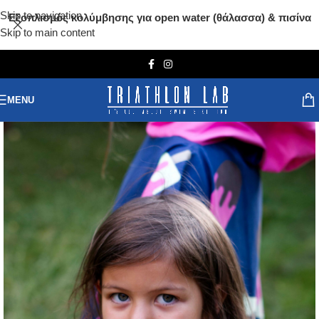
Skip to navigation
Εξοπλισμός κολύμβησης για open water (θάλασσα) & πισίνα
Skip to main content
MENU