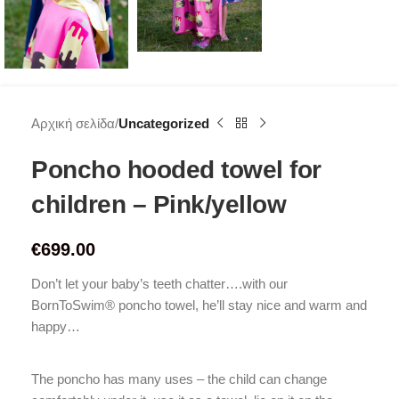
Αρχική σελίδα
Uncategorized
Poncho hooded towel for
children – Pink/yellow
€
699.00
Don’t let your baby’s teeth chatter….with our
BornToSwim® poncho towel, he’ll stay nice and warm and
happy…
The poncho has many uses – the child can change