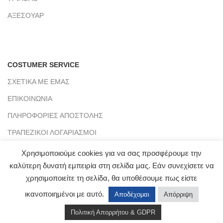
ΑΞΕΣΟΥΑΡ
COSTUMER SERVICE
ΣΧΕΤΙΚΑ ΜΕ ΕΜΑΣ
ΕΠΙΚΟΙΝΩΝΙΑ
ΠΛΗΡΟΦΟΡΙΕΣ ΑΠΟΣΤΟΛΗΣ
ΤΡΑΠΕΖΙΚΟΙ ΛΟΓΑΡΙΑΣΜΟΙ
BLOG
Χρησιμοποιούμε cookies για να σας προσφέρουμε την
καλύτερη δυνατή εμπειρία στη σελίδα μας. Εάν συνεχίσετε να
χρησιμοποιείτε τη σελίδα, θα υποθέσουμε πως είστε
CLICKMYWAY
2021 - PREMIUM E-COMMERCE SOLUTIONS.
ικανοποιημένοι με αυτό.
Αποδέχομαι
Απόρριψη
Αρ. Γ.Ε.ΜΗ : 151953803000
Πολιτική Απορρήτου & GDPR
Shop
Wishlist
Cart
My account