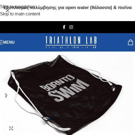
Skip to navigation
Εξοπλισμός κολύμβησης για open water (θάλασσα) & πισίνα
Skip to main content
MENU
Click to enlarge