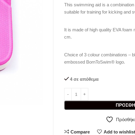
This swimming aid is a combination o
suitable for training for kicking and
It is made of high quality EVA foam m
cm.
Choice of 3 colour combinations – bl
embossed BornToSwim® logo.
4 σε απόθεμα
ΠΡΟΣΘΉ
Πρόσθήκη
Compare
Add to wishlis