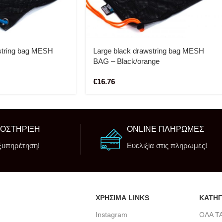
string bag MESH
Large black drawstring bag MESH
BAG – Black/orange
€
16.76
ΠΟΣΤΗΡΙΞΗ
ONLINE ΠΛΗΡΩΜΕΣ
ξυπηρέτηση!
Ευελιξία στις πληρωμές!
ΧΡΗΣΙΜΑ LINKS
ΚΑΤΗΓ
Instagram
ΟΛΑ Τ