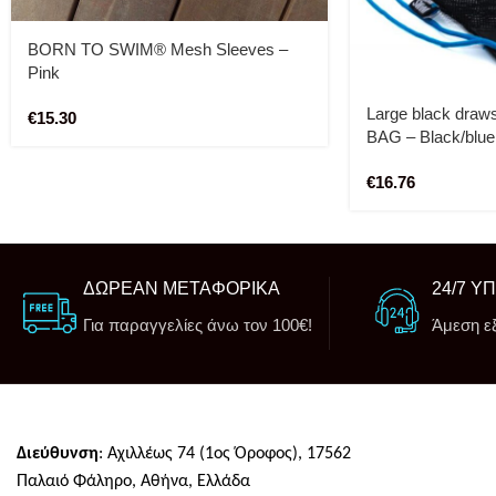
BORN TO SWIM® Mesh Sleeves –
Pink
Large black draw
€
15.30
BAG – Black/blue
€
16.76
ΔΩΡΕΑΝ ΜΕΤΑΦΟΡΙΚΑ
24/7 Υ
Για παραγγελίες άνω τον 100€!
Άμεση ε
Διεύθυνση
: Αχιλλέως 74 (1ος Όροφος), 17562
Παλαιό Φάληρο, Αθήνα, Ελλάδα