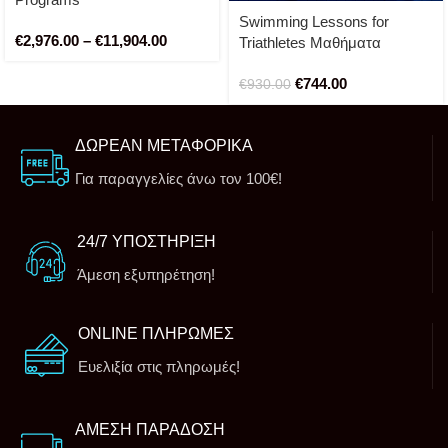
Swimming Lessons for
€
2,976.00
–
€
11,904.00
Triathletes Μαθήματα
Κολύμβησης για
€
744.00
Τριαθλητές(30 προπονήσεις)
€
930.00
ΔΩΡΕΑΝ ΜΕΤΑΦΟΡΙΚΑ
Για παραγγελίες άνω τον 100€!
24/7 ΥΠΟΣΤΗΡΙΞΗ
Άμεση εξυπηρέτηση!
ONLINE ΠΛΗΡΩΜΕΣ
Ευελιξία στις πληρωμές!
ΑΜΕΣΗ ΠΑΡΑΔΟΣΗ