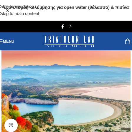
Skip to navigation
Εξοπλισμός κολύμβησης για open water (θάλασσα) & πισίνα
Skip to main content
MENU
Click to enlarge