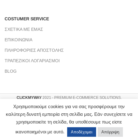
COSTUMER SERVICE
ΣΧΕΤΙΚΑ ΜΕ ΕΜΑΣ
ΕΠΙΚΟΙΝΩΝΙΑ
ΠΛΗΡΟΦΟΡΙΕΣ ΑΠΟΣΤΟΛΗΣ
ΤΡΑΠΕΖΙΚΟΙ ΛΟΓΑΡΙΑΣΜΟΙ
BLOG
CLICKMYWAY
2021 - PREMIUM E-COMMERCE SOLUTIONS.
Αρ. Γ.Ε.ΜΗ : 151953803000
Χρησιμοποιούμε cookies για να σας προσφέρουμε την
καλύτερη δυνατή εμπειρία στη σελίδα μας. Εάν συνεχίσετε να
χρησιμοποιείτε τη σελίδα, θα υποθέσουμε πως είστε
ικανοποιημένοι με αυτό.
Αποδέχομαι
Απόρριψη