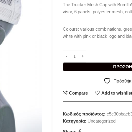
The Trucker Mesh Cap with BornToS
visor, 6 panels, polyester mesh, cot
Colours: various combinations, green
white with pink or black logo and bla
ΠΡΟΣΘΉ
Πρόσθήκη
Compare
Add to wishlis
Κωδικός προϊόντος:
c5c30bbacb
Κατηγορία:
Uncategorized
Share: