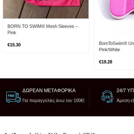
BORN TO SWIM® Mesh Sleeves –
Pink
BornToSwim® Univ
€
15.30
Pink/White
€
19.28
ΔΩΡΕΑΝ ΜΕΤΑΦΟΡΙΚΑ
24/7 Υ
Για παραγγελίες άνω τον 100€!
Άμεση ε