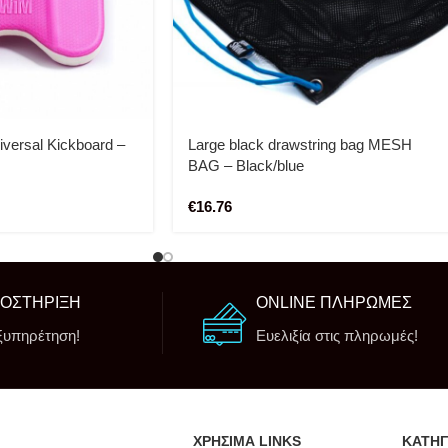
ersal Kickboard –
Large black drawstring bag MESH
BAG – Black/blue
€
16.76
ΠΟΣΤΗΡΙΞΗ
ONLINE ΠΛΗΡΩΜΕΣ
ξυπηρέτηση!
Ευελιξία στις πληρωμές!
ΧΡΗΣΙΜΑ LINKS
ΚΑΤΗΓ