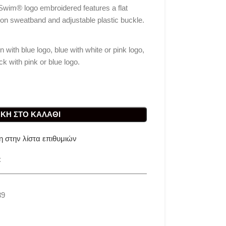
wim® logo embroidered features a flat
ton sweatband and adjustable plastic buckle.
 with blue logo, blue with white or pink logo,
ck with pink or blue logo.
ΚΗ ΣΤΟ ΚΑΛΆΘΙ
 στην λίστα επιθυμιών
t
39