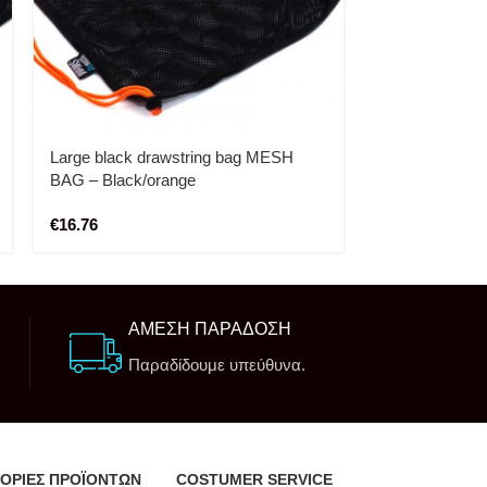
Large black drawstring bag MESH
Large black d
BAG – Black/orange
BAG – Black/w
€
16.76
€
16.76
ΑΜΕΣΗ ΠΑΡΑΔΟΣΗ
Παραδίδουμε υπεύθυνα.
ΟΡΙΕΣ ΠΡΟΪΟΝΤΩΝ
COSTUMER SERVICE