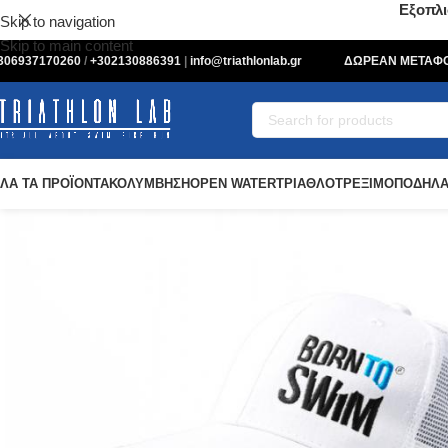
Εξοπλι
Skip to navigation
Skip to main content
306937170260
/
+302130886391
|
info@triathlonlab.gr
ΔΩΡΕΑΝ ΜΕΤΑΦΟΡ
ΛΑ ΤΑ ΠΡΟΪΟΝΤΑ
ΚΟΛΥΜΒΗΣΗ
OPEN WATER
ΤΡΙΑΘΛΟ
ΤΡΕΞΙΜΟ
ΠΟΔΗΛΑ