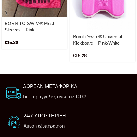
BORN TO SWIM® Mesh
Sleeves – Pink
BornToSwim® Universal
€
15.30
Kickboard – Pink/White
€
19.28
ΔΩΡΕΑΝ ΜΕΤΑΦΟΡΙΚΑ
Για παραγγελίες άνω τον 100€!
24/7 ΥΠΟΣΤΗΡΙΞΗ
Άμεση εξυπηρέτηση!