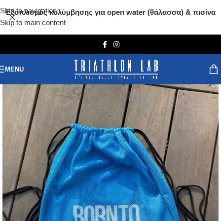
Skip to navigation
Εξοπλισμός κολύμβησης για open water (θάλασσα) & πισίνα
Skip to main content
MENU