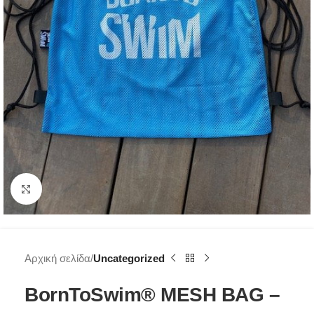
Click to enlarge
Αρχική σελίδα
Uncategorized
BornToSwim® MESH BAG –