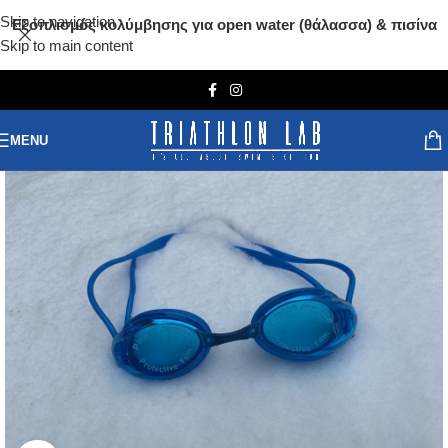
Skip to navigation
Εξοπλισμός κολύμβησης για open water (θάλασσα) & πισίνα
Skip to main content
MENU