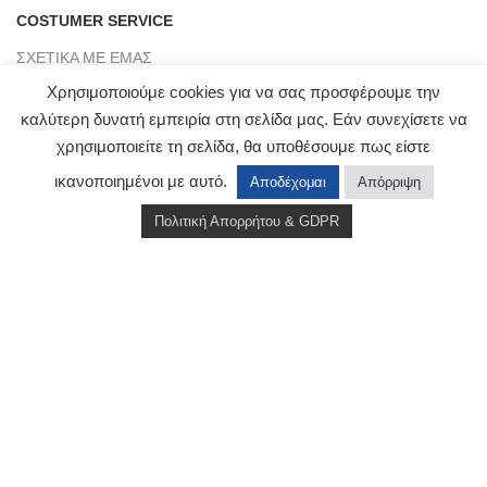
COSTUMER SERVICE
ΣΧΕΤΙΚΑ ΜΕ ΕΜΑΣ
Χρησιμοποιούμε cookies για να σας προσφέρουμε την
ΕΠΙΚΟΙΝΩΝΙΑ
καλύτερη δυνατή εμπειρία στη σελίδα μας. Εάν συνεχίσετε να
ΠΛΗΡΟΦΟΡΙΕΣ ΑΠΟΣΤΟΛΗΣ
χρησιμοποιείτε τη σελίδα, θα υποθέσουμε πως είστε
ΤΡΑΠΕΖΙΚΟΙ ΛΟΓΑΡΙΑΣΜΟΙ
ικανοποιημένοι με αυτό.
Αποδέχομαι
Απόρριψη
BLOG
Πολιτική Απορρήτου & GDPR
Shop
Wishlist
Cart
My account
CLICKMYWAY
2021 - PREMIUM E-COMMERCE SOLUTIONS.
Αρ. Γ.Ε.ΜΗ : 151953803000