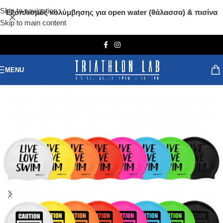
Skip to navigation
Εξοπλισμός κολύμβησης για open water (θάλασσα) & πισίνα
Skip to main content
MENU