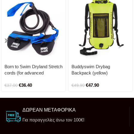
Born to Swim Dryland Stretch
Buddyswim Drybag
cords (for advanced
Backpack (yellow)
swimmers)
€
36.40
€
47.90
€
37.00
€
49.90
ΔΩΡΕΑΝ ΜΕΤΑΦΟΡΙΚΑ
Για παραγγελίες άνω τον 100€!