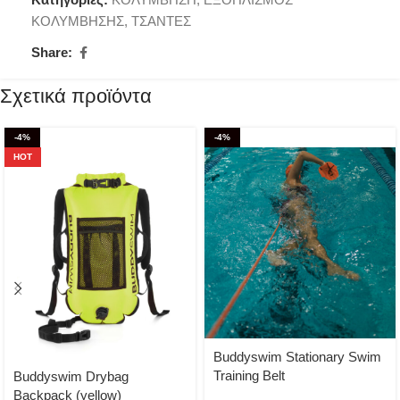
ΚΟΛΥΜΒΗΣΗΣ
,
ΤΣΑΝΤΕΣ
Share:
Σχετικά προϊόντα
-4%
-4%
HOT
Buddyswim Stationary Swim
Training Belt
Buddyswim Drybag
Backpack (yellow)