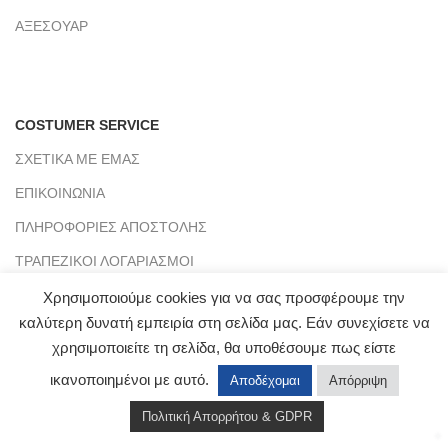
ΑΞΕΣΟΥΑΡ
COSTUMER SERVICE
ΣΧΕΤΙΚΑ ΜΕ ΕΜΑΣ
ΕΠΙΚΟΙΝΩΝΙΑ
ΠΛΗΡΟΦΟΡΙΕΣ ΑΠΟΣΤΟΛΗΣ
ΤΡΑΠΕΖΙΚΟΙ ΛΟΓΑΡΙΑΣΜΟΙ
BLOG
Χρησιμοποιούμε cookies για να σας προσφέρουμε την
καλύτερη δυνατή εμπειρία στη σελίδα μας. Εάν συνεχίσετε να
χρησιμοποιείτε τη σελίδα, θα υποθέσουμε πως είστε
ικανοποιημένοι με αυτό.
Αποδέχομαι
Απόρριψη
CLICKMYWAY
2021 - PREMIUM E-COMMERCE SOLUTIONS.
Αρ. Γ.Ε.ΜΗ : 151953803000
Πολιτική Απορρήτου & GDPR
Shop
Wishlist
Cart
My account