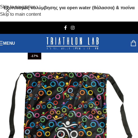
Skip to navigation
Εξοπλισμός κολύμβησης για open water (θάλασσα) & πισίνα
Skip to main content
MENU
-17%