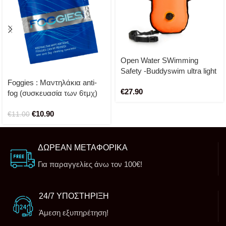
Open Water SWimming
Safety -Buddyswim ultra light
safety buoy (orange)
Foggies : Μαντηλάκια anti-
€
27.90
fog (συσκευασία των 6τμχ)
€
10.90
€
11.00
ΔΩΡΕΑΝ ΜΕΤΑΦΟΡΙΚΑ
Για παραγγελίες άνω τον 100€!
24/7 ΥΠΟΣΤΗΡΙΞΗ
Άμεση εξυπηρέτηση!