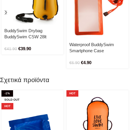
BuddySwim Drybag
BuddySwim CSW 28lt
(yellow)
Waterproof BuddySwim
€
39.90
€
41.90
Smartphone Case
€
4.90
€
6.90
Σχετικά προϊόντα
-1%
HOT
SOLD OUT
HOT