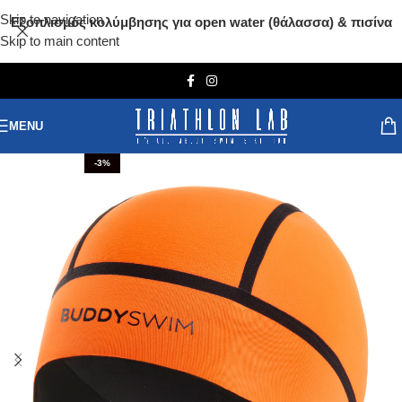
Skip to navigation
Εξοπλισμός κολύμβησης για open water (θάλασσα) & πισίνα
Skip to main content
MENU
-3%