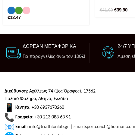
€
39.90
€
41.90
€
12.47
ΔΩΡΕΑΝ ΜΕΤΑΦΟΡΙΚΑ
24/7 Υ
Για παραγγελίες άνω τον 100€!
Άμεση ε
Διεύθυνση
: Αχιλλέως 74 (1ος Όροφος), 17562
Παλαιό Φάληρο, Αθήνα, Ελλάδα
Κινητό
: +30 6937170260
Γραφείο
: +30 213 088 63 91
Email
:
info@triathlonlab.gr
|
smartsportcoach@hotmail.co