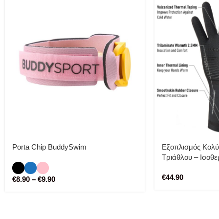
Porta Chip BuddySwim
Εξοπλισμός Κολύ
Τριάθλου – Ισοθε
Κολύμβησης Νεοπ
€
44.90
€
8.90
–
€
9.90