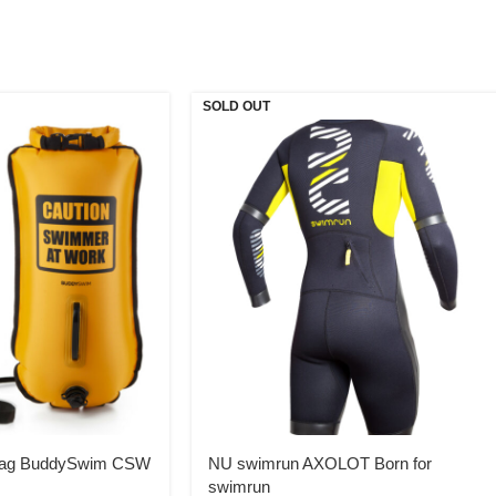
SOLD OUT
bag BuddySwim CSW
NU swimrun AXOLOT Born for
swimrun