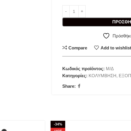
ΠΡΟΣΘΉ
Πρόσθήκη
Compare
Add to wishlis
Κωδικός προϊόντος:
Μ/Δ
Κατηγορίες:
ΚΟΛΥΜΒΗΣΗ
,
ΕΞΟΠ
Share:
-34%