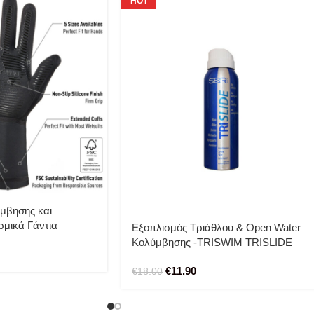
HOT
μβησης και
ρμικά Γάντια
Εξοπλισμός Τριάθλου & Open Water
ρενίου/ Neoprene
Κολύμβησης -TRISWIM TRISLIDE
AEROZOL 136ML Για πρόληψη
€
11.90
ερεθισμών, εγκαυμάτων και
€
18.00
φουσκάλων