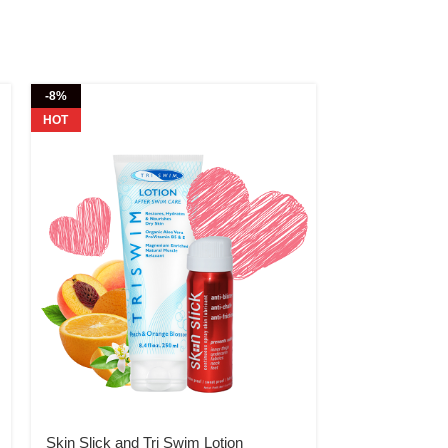
-8%
-8%
HOT
TRISWIM Condi
Skin Slick and Tri Swim Lotion