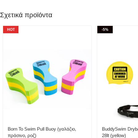
Σχετικά προϊόντα
HOT
-5%
Born To Swim Pull Buoy (γαλάζιο,
BuddySwim Dry
πράσινο, ροζ)
28lt (yellow)