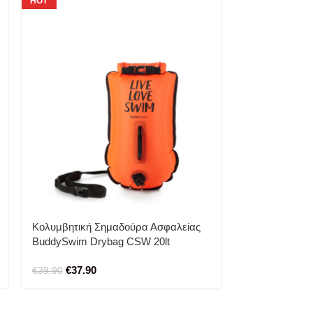
HOT
Κολυμβητική 
BuddySwim Dr
Κολυμβητική Σημαδούρα Ασφαλείας
(orange)
BuddySwim Drybag CSW 20lt
€
39.90
€
41.90
(orange)
€
37.90
€
39.90