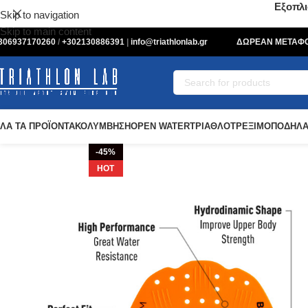
Εξοπλι
Skip to navigation
Skip to main content
306937170260
/
+302130886391
|
info@triathlonlab.gr
ΔΩΡΕΑΝ ΜΕΤΑΦΟΡ
ΛΑ ΤΑ ΠΡΟΪΟΝΤΑ
ΚΟΛΥΜΒΗΣΗ
OPEN WATER
ΤΡΙΑΘΛΟ
ΤΡΕΞΙΜΟ
ΠΟΔΗΛΑ
-45%
HOT