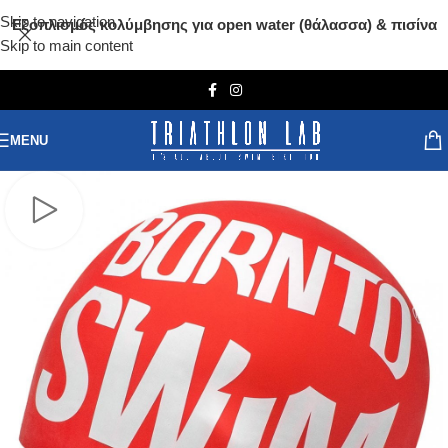
Skip to navigation
Εξοπλισμός κολύμβησης για open water (θάλασσα) & πισίνα
Skip to main content
MENU