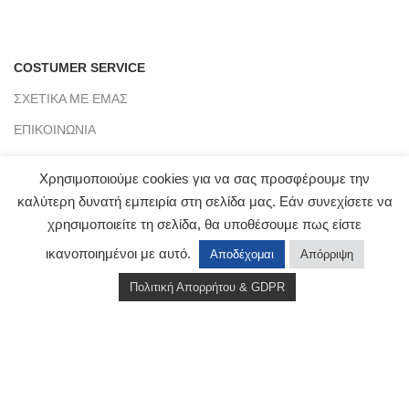
COSTUMER SERVICE
ΣΧΕΤΙΚΑ ΜΕ ΕΜΑΣ
ΕΠΙΚΟΙΝΩΝΙΑ
ΠΛΗΡΟΦΟΡΙΕΣ ΑΠΟΣΤΟΛΗΣ
Χρησιμοποιούμε cookies για να σας προσφέρουμε την
ΤΡΑΠΕΖΙΚΟΙ ΛΟΓΑΡΙΑΣΜΟΙ
καλύτερη δυνατή εμπειρία στη σελίδα μας. Εάν συνεχίσετε να
BLOG
χρησιμοποιείτε τη σελίδα, θα υποθέσουμε πως είστε
ικανοποιημένοι με αυτό.
Αποδέχομαι
Απόρριψη
Πολιτική Απορρήτου & GDPR
Shop
Wishlist
Cart
My account
CLICKMYWAY
2021 - PREMIUM E-COMMERCE SOLUTIONS.
Αρ. Γ.Ε.ΜΗ : 151953803000