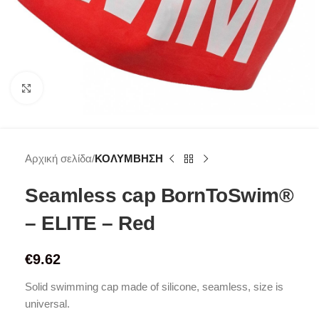
Click to enlarge
Αρχική σελίδα
ΚΟΛΥΜΒΗΣΗ
Seamless cap BornToSwim®
– ELITE – Red
€
9.62
Solid swimming cap made of silicone, seamless, size is
universal.