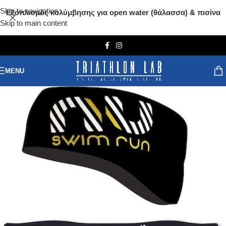
Skip to navigation
Εξοπλισμός κολύμβησης για open water (θάλασσα) & πισίνα
Skip to main content
MENU