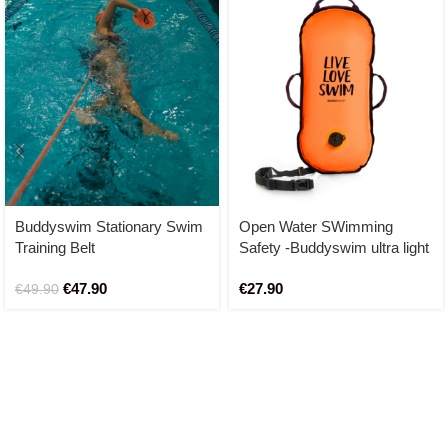
Buddyswim Stationary Swim
Open Water SWimming
Training Belt
Safety -Buddyswim ultra light
safety buoy (orange)
€
47.90
€
27.90
€
49.90