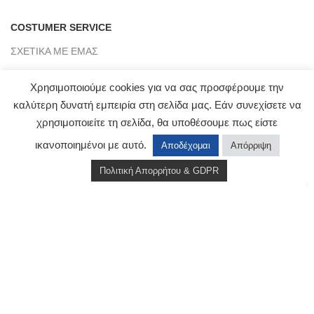
COSTUMER SERVICE
ΣΧΕΤΙΚΑ ΜΕ ΕΜΑΣ
ΕΠΙΚΟΙΝΩΝΙΑ
Χρησιμοποιούμε cookies για να σας προσφέρουμε την
ΠΛΗΡΟΦΟΡΙΕΣ ΑΠΟΣΤΟΛΗΣ
καλύτερη δυνατή εμπειρία στη σελίδα μας. Εάν συνεχίσετε να
χρησιμοποιείτε τη σελίδα, θα υποθέσουμε πως είστε
ΤΡΑΠΕΖΙΚΟΙ ΛΟΓΑΡΙΑΣΜΟΙ
ικανοποιημένοι με αυτό.
Αποδέχομαι
Απόρριψη
BLOG
Πολιτική Απορρήτου & GDPR
Shop
Wishlist
Cart
My account
CLICKMYWAY
2021 - PREMIUM E-COMMERCE SOLUTIONS.
Αρ. Γ.Ε.ΜΗ : 151953803000