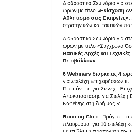
Διαδραστικό Σεμινάριο για στε
ωρών με τίτλο
«Ενίσχυση Αν
Αθλητισμό στις Εταιρείες».
στρατηγικών και τακτικών πα
Διαδραστικό Σεμινάριο για στε
ωρών με τίτλο «Σύγχρονο
Co
Βασικές Αρχές και Τεχνικές
Περιβάλλον».
6
Webinars
διάρκειας 4 ωρ
για Στελέχη Επιχειρήσεων ΙΙ.
Προπόνηση για Στελέχη Επιχ
Αποκατάστασης για Στελέχη 
Καφείνης στη ζωή μας V.
Running
Club
:
Πρόγραμμα π
πλατφόρμα για 10 στελέχη κ
με επίβλεψη προπονητή τον μ