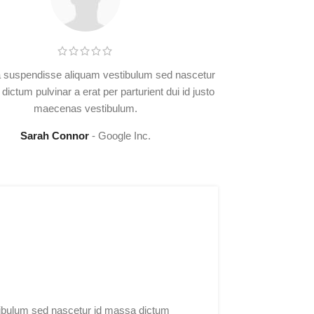
a suspendisse aliquam vestibulum sed nascetur
Suscipit a susp
dictum pulvinar a erat per parturient dui id justo
id massa dictum 
maecenas vestibulum.
Sarah Connor
Google Inc.
S
tibulum sed nascetur id massa dictum
Suscipit a 