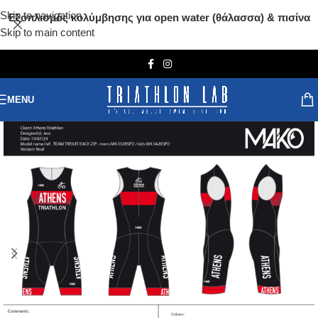
Skip to navigation
Εξοπλισμός κολύμβησης για open water (θάλασσα) & πισίνα
Skip to main content
MENU