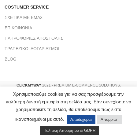
COSTUMER SERVICE
ΣΧΕΤΙΚΑ ΜΕ ΕΜΑΣ
ΕΠΙΚΟΙΝΩΝΙΑ
ΠΛΗΡΟΦΟΡΙΕΣ ΑΠΟΣΤΟΛΗΣ
ΤΡΑΠΕΖΙΚΟΙ ΛΟΓΑΡΙΑΣΜΟΙ
BLOG
CLICKMYWAY
2021 - PREMIUM E-COMMERCE SOLUTIONS.
Αρ. Γ.Ε.ΜΗ : 151953803000
Χρησιμοποιούμε cookies για να σας προσφέρουμε την
καλύτερη δυνατή εμπειρία στη σελίδα μας. Εάν συνεχίσετε να
χρησιμοποιείτε τη σελίδα, θα υποθέσουμε πως είστε
ικανοποιημένοι με αυτό.
Αποδέχομαι
Απόρριψη
Πολιτική Απορρήτου & GDPR
Shop
Wishlist
Cart
My account