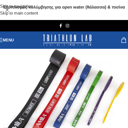
Skip to navigation
Εξοπλισμός κολύμβησης για open water (θάλασσα) & πισίνα
Skip to main content
MENU