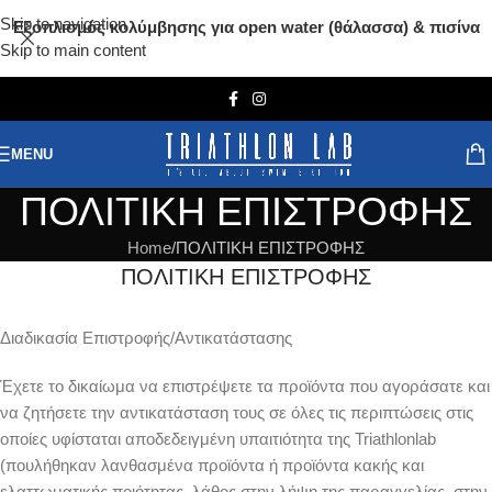
Skip to navigation
Εξοπλισμός κολύμβησης για open water (θάλασσα) & πισίνα
Skip to main content
MENU
ΠΟΛΙΤΙΚΗ ΕΠΙΣΤΡΟΦΗΣ
Home
ΠΟΛΙΤΙΚΗ ΕΠΙΣΤΡΟΦΗΣ
ΠΟΛΙΤΙΚΗ ΕΠΙΣΤΡΟΦΗΣ
Διαδικασία Επιστροφής/Αντικατάστασης
Έχετε το δικαίωμα να επιστρέψετε τα προϊόντα που αγοράσατε και
να ζητήσετε την αντικατάσταση τους σε όλες τις περιπτώσεις στις
οποίες υφίσταται αποδεδειγμένη υπαιτιότητα της Triathlonlab
(πουλήθηκαν λανθασμένα προϊόντα ή προϊόντα κακής και
ελαττωματικής ποιότητας, λάθος στην λήψη της παραγγελίας, στην