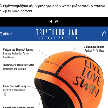
Skip to navigation
Εξοπλισμός κολύμβησης για open water (θάλασσα) & πισίνα
Skip to main content
MENU