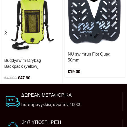
NU swimrun Flot Quad
50mm
Buddyswim Drybag
Backpack (yellow)
€
19.00
€
47.90
€
49.90
ΔΩΡΕΑΝ ΜΕΤΑΦΟΡΙΚΑ
Για παραγγελίες άνω τον 100€!
24/7 ΥΠΟΣΤΗΡΙΞΗ