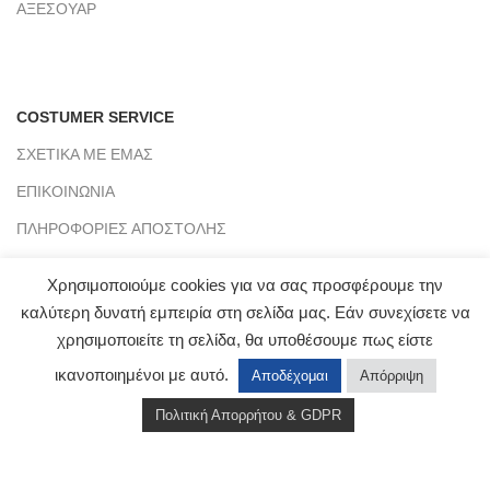
ΑΞΕΣΟΥΑΡ
COSTUMER SERVICE
ΣΧΕΤΙΚΑ ΜΕ ΕΜΑΣ
ΕΠΙΚΟΙΝΩΝΙΑ
ΠΛΗΡΟΦΟΡΙΕΣ ΑΠΟΣΤΟΛΗΣ
ΤΡΑΠΕΖΙΚΟΙ ΛΟΓΑΡΙΑΣΜΟΙ
Χρησιμοποιούμε cookies για να σας προσφέρουμε την
BLOG
καλύτερη δυνατή εμπειρία στη σελίδα μας. Εάν συνεχίσετε να
χρησιμοποιείτε τη σελίδα, θα υποθέσουμε πως είστε
ικανοποιημένοι με αυτό.
Αποδέχομαι
Απόρριψη
CLICKMYWAY
2021 - PREMIUM E-COMMERCE SOLUTIONS.
Πολιτική Απορρήτου & GDPR
Αρ. Γ.Ε.ΜΗ : 151953803000
Shop
Wishlist
Cart
My account