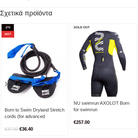
Σχετικά προϊόντα
-2%
SOLD OUT
HOT
NU swimrun AXOLOT Born
for swimrun
Born to Swim Dryland Stretch
cords (for advanced
€
257.00
swimmers)
€
36.40
€
37.00