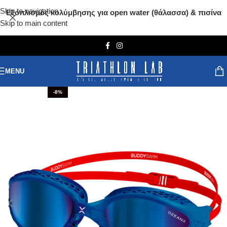
Skip to navigation
Εξοπλισμός κολύμβησης για open water (θάλασσα) & πισίνα
Skip to main content
MENU
-8%